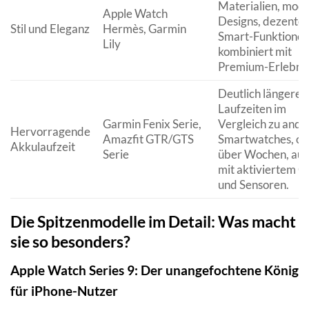
Materialien, modi
Apple Watch
Designs, dezente
Stil und Eleganz
Hermès, Garmin
Smart-Funktionen,
Lily
kombiniert mit
Premium-Erlebnis
Deutlich längere
Laufzeiten im
Garmin Fenix Serie,
Vergleich zu ande
Hervorragende
Amazfit GTR/GTS
Smartwatches, of
Akkulaufzeit
Serie
über Wochen, au
mit aktiviertem G
und Sensoren.
Die Spitzenmodelle im Detail: Was macht
sie so besonders?
Apple Watch Series 9: Der unangefochtene König
für iPhone-Nutzer