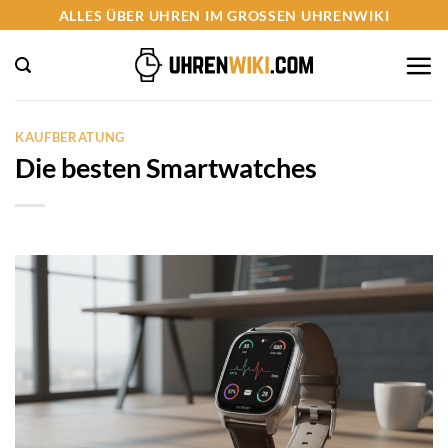
Zum
ALLES ÜBER UHREN IM GROSSEN UHRENWIKI
Inhalt
springen
KAUFBERATUNG
Die besten Smartwatches