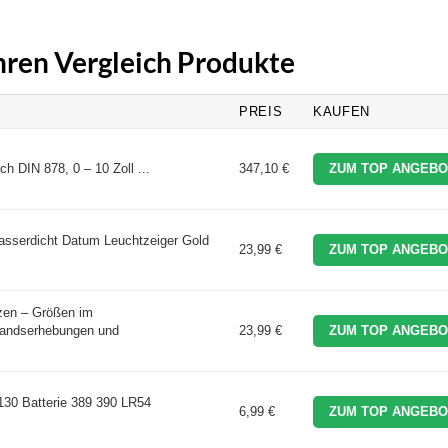
Uhren Vergleich Produkte
PREIS
KAUFEN
h DIN 878, 0 – 10 Zoll ...
347,10 €
ZUM TOP ANGEBO
sserdicht Datum Leuchtzeiger Gold
23,99 €
ZUM TOP ANGEBO
zen – Größen im
standserhebungen und
23,99 €
ZUM TOP ANGEBO
0 Batterie 389 390 LR54
6,99 €
ZUM TOP ANGEBO