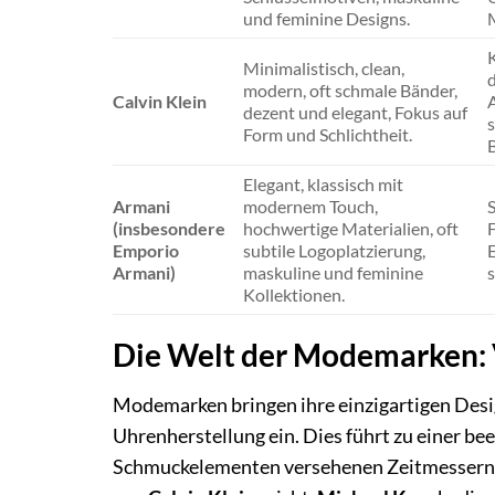
und feminine Designs.
Minimalistisch, clean,
d
modern, oft schmale Bänder,
Calvin Klein
A
dezent und elegant, Fokus auf
s
Form und Schlichtheit.
Elegant, klassisch mit
Armani
modernem Touch,
(insbesondere
hochwertige Materialien, oft
F
Emporio
subtile Logoplatzierung,
Armani)
maskuline und feminine
Kollektionen.
Die Welt der Modemarken: V
Modemarken bringen ihre einzigartigen Desig
Uhrenherstellung ein. Dies führt zu einer be
Schmuckelementen versehenen Zeitmessern