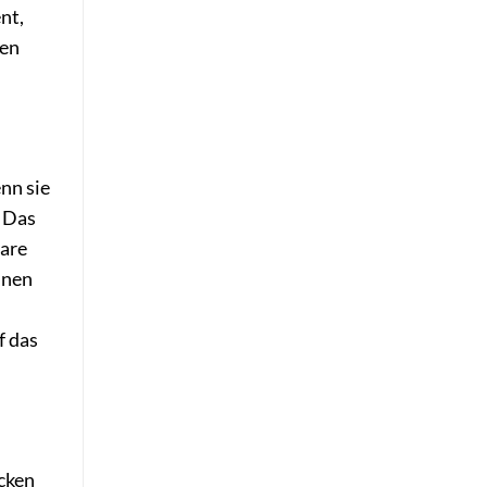
nt,
ken
nn sie
. Das
lare
inen
f das
icken