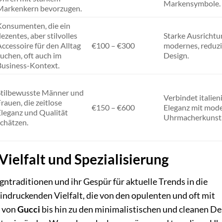
Markensymbole.
Markenkern bevorzugen.
Konsumenten, die ein
ezentes, aber stilvolles
Starke Ausrichtu
ccessoire für den Alltag
€100 – €300
modernes, reduzi
uchen, oft auch im
Design.
Business-Kontext.
Stilbewusste Männer und
Verbindet italien
rauen, die zeitlose
€150 – €600
Eleganz mit mod
Eleganz und Qualität
Uhrmacherkunst
schätzen.
ielfalt und Spezialisierung
ntraditionen und ihr Gespür für aktuelle Trends in die
eindruckenden Vielfalt, die von den opulenten und oft mit
 von
Gucci
bis hin zu den minimalistischen und cleanen De