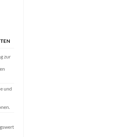
ITEN
g zur
en
le und
onen.
gswert