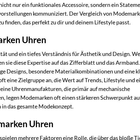
icht nur ein funktionales Accessoire, sondern ein Stateme
tvorstellungen kommuniziert. Der Vergleich von Modemar
u finden, das perfekt zu dir und deinem Lifestyle passt.
arken Uhren
ät und ein tiefes Verständnis für Ästhetik und Design. We
n sie diese Expertise auf das Zifferblatt und das Armband
rtige Designs, besondere Materialkombinationen und eine k
t eine Zielgruppe an, die Wert auf Trends, Lifestyle und e
 reine Uhrenmanufakturen, die primär auf mechanische
n, legen Modemarken oft einen stärkeren Schwerpunkt au
on in das gesamte Modekonzept.
emarken Uhren
pielen mehrere Faktoren eine Rolle, die über das bloße T