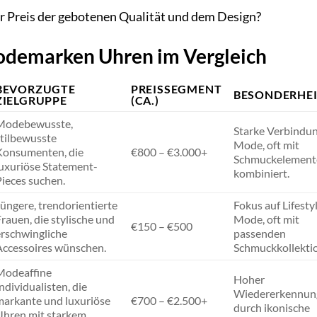
r Preis der gebotenen Qualität und dem Design?
odemarken Uhren im Vergleich
BEVORZUGTE
PREISSEGMENT
BESONDERHE
ZIELGRUPPE
(CA.)
Modebewusste,
Starke Verbindun
stilbewusste
Mode, oft mit
Konsumenten, die
€800 – €3.000+
Schmuckelement
luxuriöse Statement-
kombiniert.
ieces suchen.
üngere, trendorientierte
Fokus auf Lifesty
rauen, die stylische und
Mode, oft mit
€150 – €500
erschwingliche
passenden
Accessoires wünschen.
Schmuckkollekti
Modeaffine
Hoher
ndividualisten, die
Wiedererkennun
markante und luxuriöse
€700 – €2.500+
durch ikonische
Uhren mit starkem