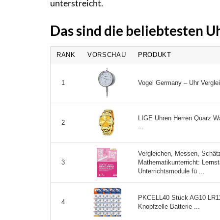
unterstreicht.
Das sind die beliebtesten 
RANK
VORSCHAU
PRODUKT
Vogel Germany – Uhr Vergleic
1
LIGE Uhren Herren Quarz Wa
2
...
Vergleichen, Messen, Schät
Mathematikunterricht: Lern
3
Unterrichtsmodule fü ...
PKCELL40 Stück AG10 LR113
4
Knopfzelle Batterie ...