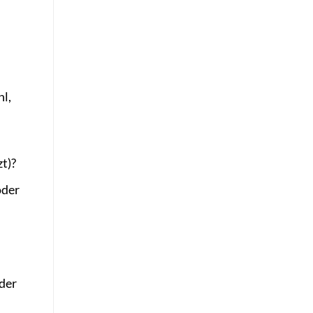
l,
t)?
oder
 der