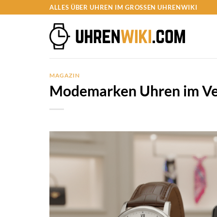
Zum
ALLES ÜBER UHREN IM GROSSEN UHRENWIKI
Inhalt
springen
MAGAZIN
Modemarken Uhren im Ve