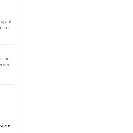
ng auf
ertes
ische
erner
.
signs