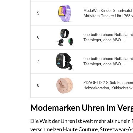
ModaWin Kinder Smartwatch
5
Aktivitäts Tracker Uhr IP68 
one button phone Notfallar
6
Testsieger, ohne ABO ...
one button phone Notfallar
7
Testsieger, ohne ABO ...
ZDAGELD 2 Stück Flaschenöf
8
Holzdekoration, Kühlschran
Modemarken Uhren im Verglei
Die Welt der Uhren ist weit mehr als nur ei
verschmelzen Haute Couture, Streetwear-Äst