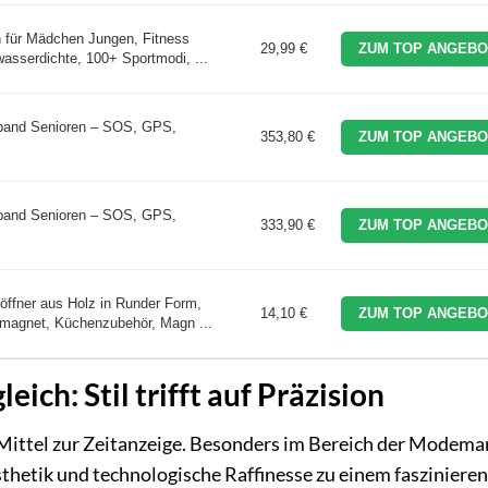
 für Mädchen Jungen, Fitness
29,99 €
ZUM TOP ANGEBO
wasserdichte, 100+ Sportmodi, ...
mband Senioren – SOS, GPS,
353,80 €
ZUM TOP ANGEBO
mband Senioren – SOS, GPS,
333,90 €
ZUM TOP ANGEBO
fner aus Holz in Runder Form,
14,10 €
ZUM TOP ANGEBO
kmagnet, Küchenzubehör, Magn ...
ch: Stil trifft auf Präzision
n Mittel zur Zeitanzeige. Besonders im Bereich der Modema
hetik und technologische Raffinesse zu einem fasziniere