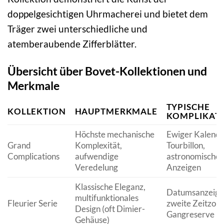
doppelgesichtigen Uhrmacherei und bietet dem
Träger zwei unterschiedliche und
atemberaubende Zifferblätter.
Übersicht über Bovet-Kollektionen und
Merkmale
TYPISCHE
KOLLEKTION
HAUPTMERKMALE
KOMPLIKAT
Höchste mechanische
Ewiger Kalende
Grand
Komplexität,
Tourbillon,
Complications
aufwendige
astronomische
Veredelung
Anzeigen
Klassische Eleganz,
Datumsanzeige
multifunktionales
Fleurier Serie
zweite Zeitzone
Design (oft Dimier-
Gangreserve
Gehäuse)