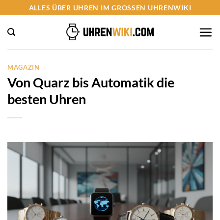
Zum
ALLES ÜBER UHREN IM GROSSEN UHRENWIKI
Inhalt
springen
MAGAZIN
Von Quarz bis Automatik die
besten Uhren