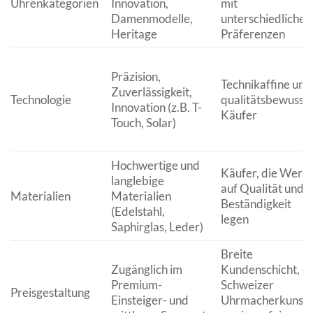
Uhrenkategorien
Innovation,
mit
Damenmodelle,
unterschiedlichen
Heritage
Präferenzen
Präzision,
Technikaffine und
Zuverlässigkeit,
Technologie
qualitätsbewusst
Innovation (z.B. T-
Käufer
Touch, Solar)
Hochwertige und
Käufer, die Wert
langlebige
auf Qualität und
Materialien
Materialien
Beständigkeit
(Edelstahl,
legen
Saphirglas, Leder)
Breite
Zugänglich im
Kundenschicht, di
Premium-
Schweizer
Preisgestaltung
Einsteiger- und
Uhrmacherkunst