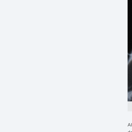
Al
da