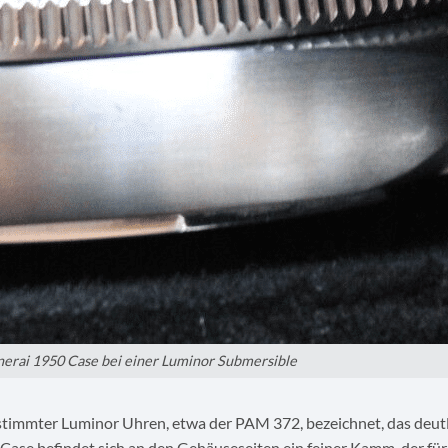
nerai 1950 Case bei einer Luminor Submersible
timmter Luminor Uhren, etwa der PAM 372, bezeichnet, das deutli
 Case befindet sich an den Gehäuseseiten ein feiner Kamm, der für