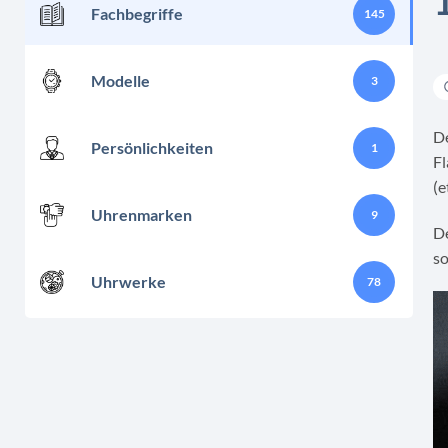
Fachbegriffe
145
Modelle
3
De
Persönlichkeiten
1
Fl
(e
Uhrenmarken
9
De
so
Uhrwerke
78