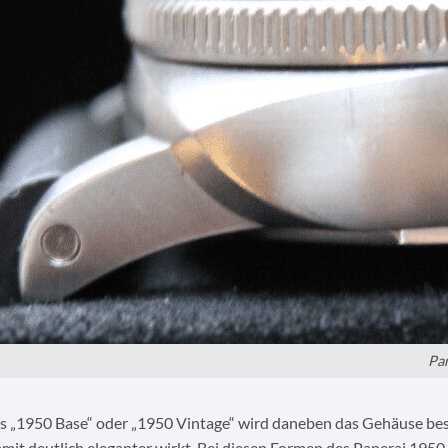
Pa
s „1950 Base“ oder „1950 Vintage“ wird daneben das Gehäuse bes
mit deutlich eleganter wirkt. Bei diesen Formen des Panerai 1950