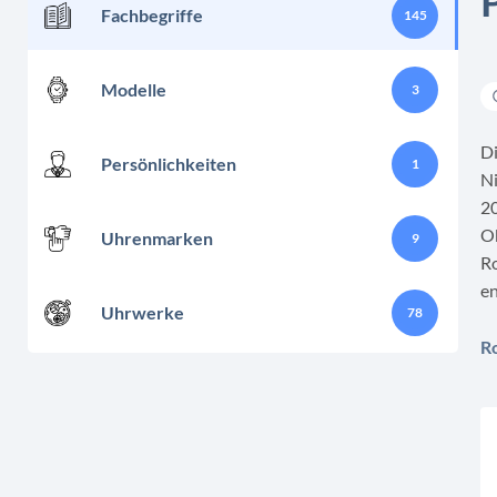
Fachbegriffe
145
Modelle
3
Di
Persönlichkeiten
1
Ni
20
Ob
Uhrenmarken
9
Ro
en
Uhrwerke
78
R